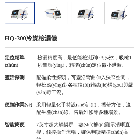
HQ-300冷媒檢漏儀
定位精準
檢漏精度高，最低能檢測到0.3g/a，吸槍1
(zhǔn)
秒響應(yīng)，精準(zhǔn)定位微小泄漏。
靈活探測
配備柔性探頭，可靈活彎曲伸入狹窄空間，
輕松應(yīng)對各種復(fù)雜結(jié)構(gòu)與嚴
(yán)苛工況。
便攜作業(yè)
采用輕量化手持設(shè)計(jì)，攜帶方便，適
配生產(chǎn)線、售后維修等多種場景。
智能簡便
7英寸超大觸摸屏，數(shù)據(jù)顯示清晰直
觀，觸控操作流暢，確保判讀精準(zhǔn)高