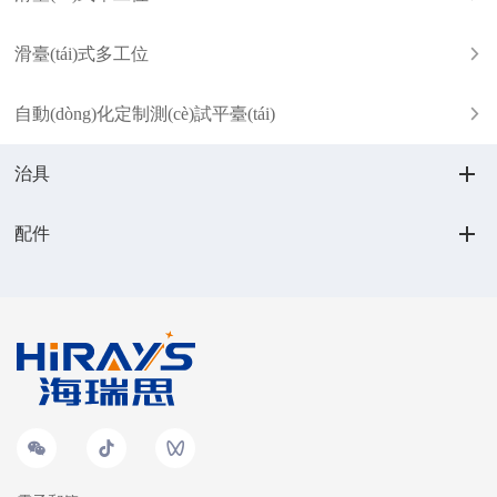
滑臺(tái)式多工位
自動(dòng)化定制測(cè)試平臺(tái)
治具
配件