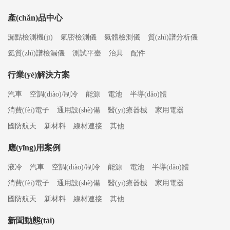
產(chǎn)品中心
漏點檢測機(jī)
氣密檢測儀
氣體檢測儀
質(zhì)譜分析儀
氦質(zhì)譜檢漏儀
測試平臺
治具
配件
行業(yè)解決方案
汽車
空調(diào)/制冷
能源
電池
半導(dǎo)體
消費(fèi)電子
通用設(shè)備
醫(yī)療器械
家用電器
國防航天
新材料
線材連接
其他
應(yīng)用案例
液冷
汽車
空調(diào)/制冷
能源
電池
半導(dǎo)體
消費(fèi)電子
通用設(shè)備
醫(yī)療器械
家用電器
國防航天
新材料
線材連接
其他
新聞動態(tài)