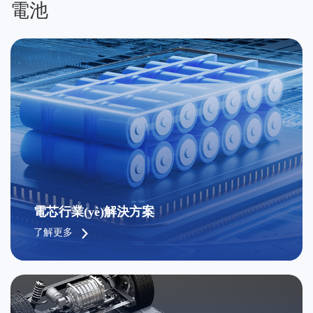
電池
電芯行業(yè)解決方案
了解更多