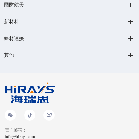
國防航天
新材料
線材連接
其他
電子郵箱：
info@hirays.com