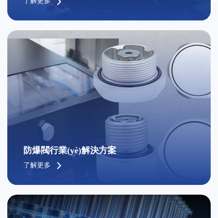
了解更多
防爆閥行業(yè)解決方案
了解更多