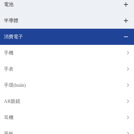
電池
半導體
消費電子
手機
手表
手環(huán)
AR眼鏡
耳機
平板