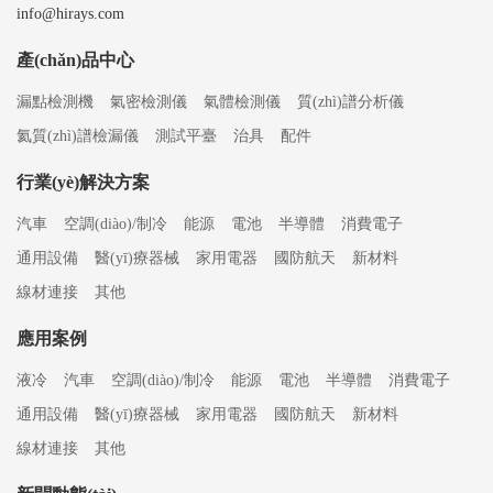
info@hirays.com
產(chǎn)品中心
漏點檢測機
氣密檢測儀
氣體檢測儀
質(zhì)譜分析儀
氦質(zhì)譜檢漏儀
測試平臺
治具
配件
行業(yè)解決方案
汽車
空調(diào)/制冷
能源
電池
半導體
消費電子
通用設備
醫(yī)療器械
家用電器
國防航天
新材料
線材連接
其他
應用案例
液冷
汽車
空調(diào)/制冷
能源
電池
半導體
消費電子
通用設備
醫(yī)療器械
家用電器
國防航天
新材料
線材連接
其他