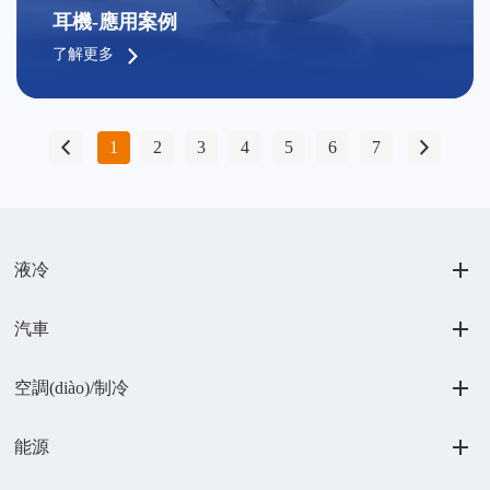
耳機-應用案例
了解更多
1
2
3
4
5
6
7
液冷
汽車
空調(diào)/制冷
能源